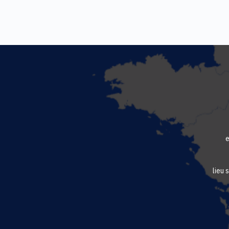
e
lieu 