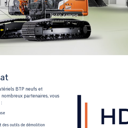
Notre gamme
at
atériels BTP neufs et
s nombreux partenaires, vous
:
use
 des outils de démolition