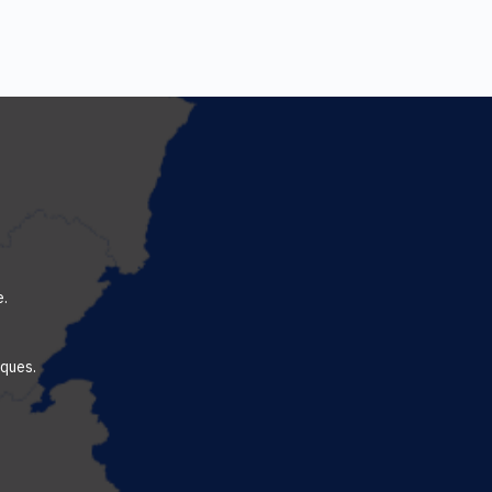
e.
rques.